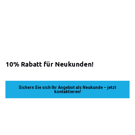
10% Rabatt
für Neukunden!
Sichern Sie sich Ihr Angebot als Neukunde – jetzt
kontaktieren!
Tip Top Gebäude-
und
Fensterreinigung