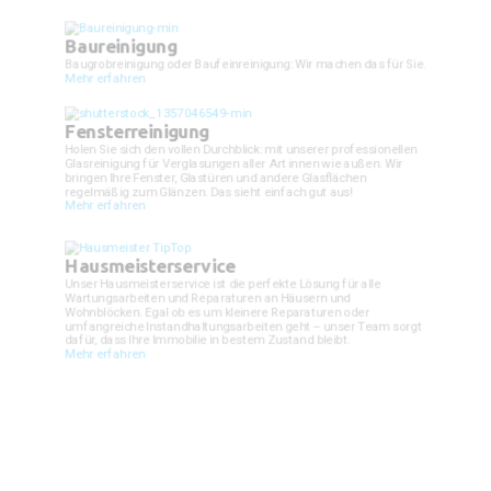
Baureinigung
Baugrobreinigung oder Baufeinreinigung: Wir machen das für Sie.
Mehr erfahren
Fensterreinigung
Holen Sie sich den vollen Durchblick: mit unserer professionellen
Glasreinigung für Verglasungen aller Art innen wie außen. Wir
bringen Ihre Fenster, Glastüren und andere Glasflächen
regelmäßig zum Glänzen. Das sieht einfach gut aus!
Mehr erfahren
Hausmeisterservice
Unser Hausmeisterservice ist die perfekte Lösung für alle
Wartungsarbeiten und Reparaturen an Häusern und
Wohnblöcken. Egal ob es um kleinere Reparaturen oder
umfangreiche Instandhaltungsarbeiten geht – unser Team sorgt
dafür, dass Ihre Immobilie in bestem Zustand bleibt.
Mehr erfahren