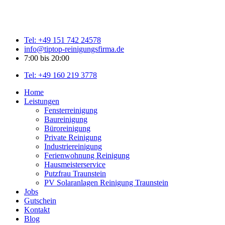
Tel: +49 151 742 24578
info@tiptop-reinigungsfirma.de
7:00 bis 20:00
Tel: +49 160 219 3778
Home
Leistungen
Fensterreinigung
Baureinigung
Büroreinigung
Private Reinigung
Industriereinigung
Ferienwohnung Reinigung
Hausmeisterservice
Putzfrau Traunstein
PV Solaranlagen Reinigung Traunstein
Jobs
Gutschein
Kontakt
Blog