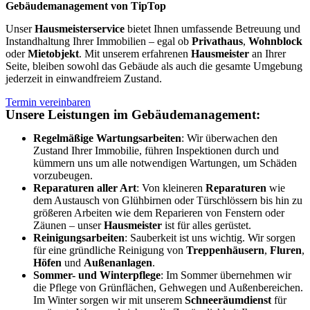
Gebäudemanagement von TipTop
Unser
Hausmeisterservice
bietet Ihnen umfassende Betreuung und
Instandhaltung Ihrer Immobilien – egal ob
Privathaus
,
Wohnblock
oder
Mietobjekt
. Mit unserem erfahrenen
Hausmeister
an Ihrer
Seite, bleiben sowohl das Gebäude als auch die gesamte Umgebung
jederzeit in einwandfreiem Zustand.
Termin vereinbaren
Unsere Leistungen im Gebäudemanagement:
Regelmäßige Wartungsarbeiten
: Wir überwachen den
Zustand Ihrer Immobilie, führen Inspektionen durch und
kümmern uns um alle notwendigen Wartungen, um Schäden
vorzubeugen.
Reparaturen aller Art
: Von kleineren
Reparaturen
wie
dem Austausch von Glühbirnen oder Türschlössern bis hin zu
größeren Arbeiten wie dem Reparieren von Fenstern oder
Zäunen – unser
Hausmeister
ist für alles gerüstet.
Reinigungsarbeiten
: Sauberkeit ist uns wichtig. Wir sorgen
für eine gründliche Reinigung von
Treppenhäusern
,
Fluren
,
Höfen
und
Außenanlagen
.
Sommer- und Winterpflege
: Im Sommer übernehmen wir
die Pflege von Grünflächen, Gehwegen und Außenbereichen.
Im Winter sorgen wir mit unserem
Schneeräumdienst
für