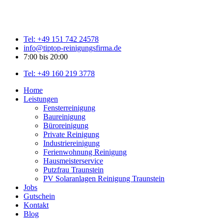
Tel: +49 151 742 24578
info@tiptop-reinigungsfirma.de
7:00 bis 20:00
Tel: +49 160 219 3778
Home
Leistungen
Fensterreinigung
Baureinigung
Büroreinigung
Private Reinigung
Industriereinigung
Ferienwohnung Reinigung
Hausmeisterservice
Putzfrau Traunstein
PV Solaranlagen Reinigung Traunstein
Jobs
Gutschein
Kontakt
Blog