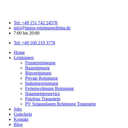
Tel: +49 151 742 24578
info@tiptop-reinigungsfirma.de
7:00 bis 20:00
Tel: +49 160 219 3778
Home
Leistungen
Fensterreinigung
Baureinigung
Büroreinigung
Private Reinigung
Industriereinigung
Ferienwohnung Reinigung
Hausmeisterservice
Putzfrau Traunstein
PV Solaranlagen Reinigung Traunstein
Jobs
Gutschein
Kontakt
Blog