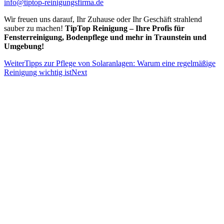
info@tiptop-reinigungsfirma.de
Wir freuen uns darauf, Ihr Zuhause oder Ihr Geschäft strahlend
sauber zu machen!
TipTop Reinigung – Ihre Profis für
Fensterreinigung, Bodenpflege und mehr in Traunstein und
Umgebung!
Weiter
Tipps zur Pflege von Solaranlagen: Warum eine regelmäßige
Reinigung wichtig ist
Next